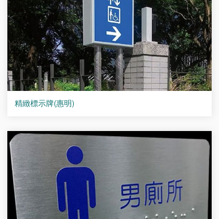
精緻標示牌(惠明)