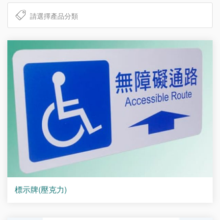
標示牌(壓克力)