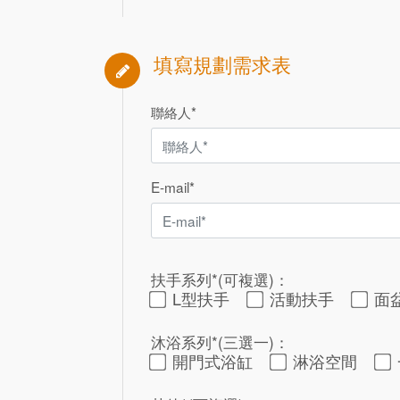
填寫規劃需求表
聯絡人*
E-mail*
扶手系列*(可複選)：
L型扶手
活動扶手
面
沐浴系列*(三選一)：
開門式浴缸
淋浴空間