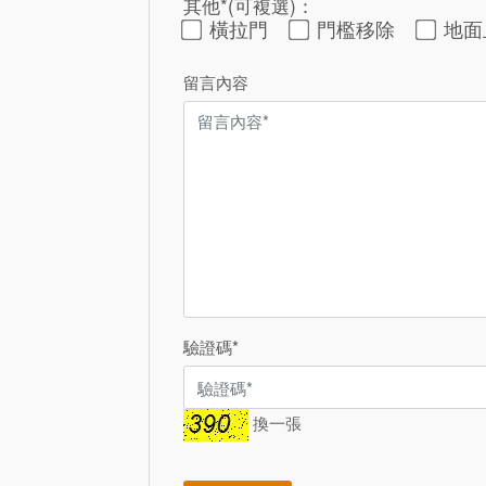
其他*(可複選)：
橫拉門
門檻移除
地
留言內容
驗證碼*
換一張