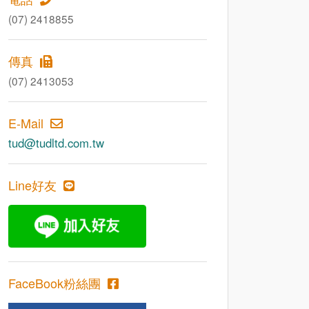
(07) 2418855
傳真
(07) 2413053
E-Mail
tud@tudltd.com.tw
Line好友
FaceBook粉絲團