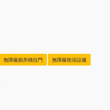
無障礙廁所橫拉門
無障礙衛浴設備
置